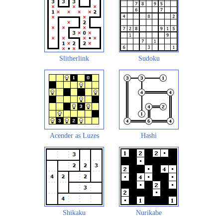
Slitherlink
Sudoku
Acender as Luzes
Hashi
Shikaku
Nurikabe