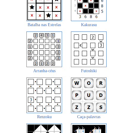
Batalha nas Estrelas
Kakurasu
Arranha-céus
Futoshiki
Renzoku
Caça-palavras