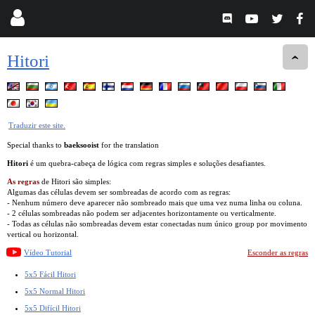
Hitori
Traduzir este site.
Special thanks to
baeksooist
for the translation
Hitori
é um quebra-cabeça de lógica com regras simples e soluções desafiantes.
As regras
de Hitori são simples:
Algumas das células devem ser sombreadas de acordo com as regras:
- Nenhum número deve aparecer não sombreado mais que uma vez numa linha ou coluna.
- 2 células sombreadas não podem ser adjacentes horizontamente ou verticalmente.
- Todas as células não sombreadas devem estar conectadas num único group por movimento
vertical ou horizontal.
Vídeo Tutorial
Esconder as regras
5x5 Fácil Hitori
5x5 Normal Hitori
5x5 Difícil Hitori